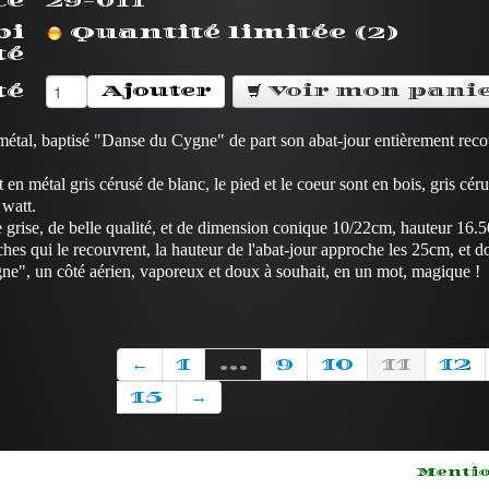
ce
29-011
bi
Quantité limitée (2)
té
té
Ajouter
Voir mon pani
métal, baptisé "Danse du Cygne" de part son abat-jour entièrement rec
t en métal gris cérusé de blanc, le pied et le coeur sont en bois, gris cér
 watt.
le grise, de belle qualité, et de dimension conique 10/22cm, hauteur 16.
es qui le recouvrent, la hauteur de l'abat-jour approche les 25cm, et do
", un côté aérien, vaporeux et doux à souhait, en un mot, magique !
←
1
...
9
10
11
12
15
→
Mentio