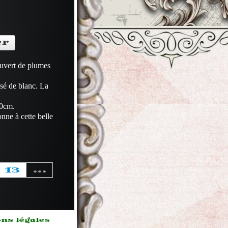
er
ouvert de plumes
usé de blanc. La
50cm.
nne à cette belle
13
...
ns légales