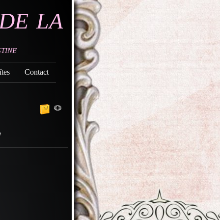
de la
tine
tes
Contact
0
"