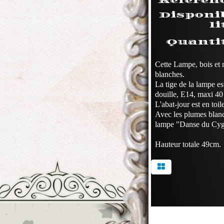
Référen
Disponi
li
Quanti
Cette Lampe, bois et 
blanches.
La tige de la lampe es
douille, E14, maxi 40
L'abat-jour est en toi
Avec les plumes blanch
lampe "Danse du Cygne
Hauteur totale 49cm.
Contact