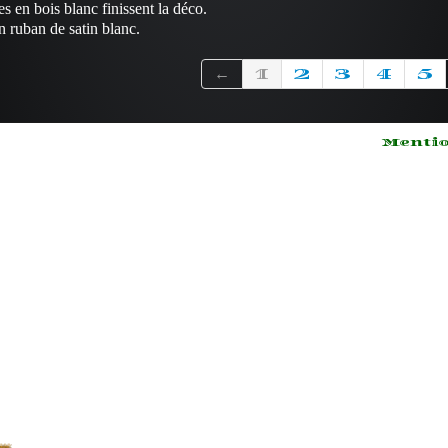
s en bois blanc finissent la déco.
n ruban de satin blanc.
←
1
2
3
4
5
Mentio
Lorem
yan
ipsum dolor
sit amet
Lore
les,
consectetur
dolor
adipisicing
amet
elit
cons
sed do
adipi
 123-
eiusmod
elit,
tempor
eius
) 123-
ncididunt
temp
ut labore
incid
labor
dolo
aliqu