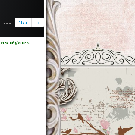
...
15
→
ns légales
m ipsum
 sit
,
ectetur
sicing
 sed do
mod
or
idunt ut
e et
re magna
a.