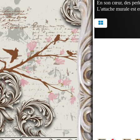
En son cœur, des perle
L'attache murale est e
Contact
999 Lau
Blvd
Los Ange
CA 91350
USA
Tél: (888)
4567
Fax: (887
4567