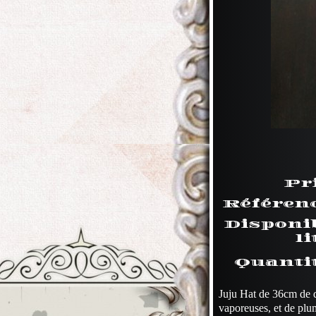
Pr
Référen
Disponi
li
Quanti
Juju Hat de 36cm de d
vaporeuses, et de plu