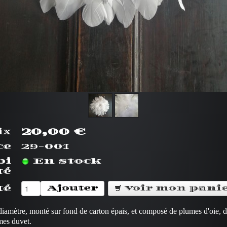
20,00 €
ix
ce
29-001
bi
En stock
té
té
Ajouter
Voir mon pani
iamètre, monté sur fond de carton épais, et composé de plumes d'oie, 
mes duvet.