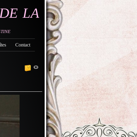
de la
tine
tes
Contact
0