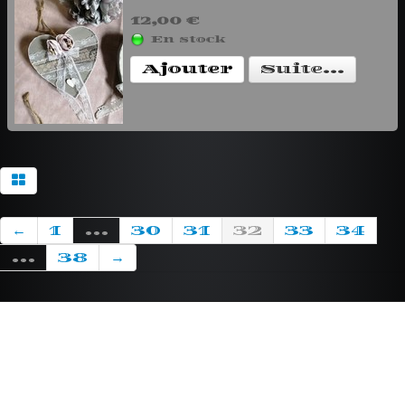
12,00 €
En stock
Ajouter
Suite...
←
1
...
30
31
32
33
34
...
38
→
Contact
999 Lauyan Blvd
Los Angeles, CA 91350
USA