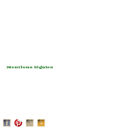
Tél: (888) 123-4567
Fax: (887) 123-4567
Lorem ipsum dolor sit
amet
consectetur adipisicing
elit
sed do eiusmod tempor
ncididunt ut labore
Mentions légales
Lorem ipsum dolor sit
amet, consectetur
adipisicing elit, sed do
eiusmod tempor incididunt
ut labore et dolore magna
aliqua.