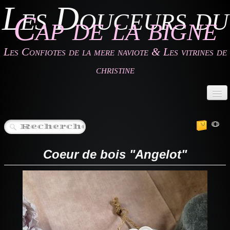
Les Douceurs du
Cap de la bigne
Les Confiotes de la mere naviote & Les vitrines de
christine
Accueil
0
Les Confiotes de la mère Naviote
Les Vitrines de Christine
Coeur de bois "Angelot"
Les Gîtes
Contact