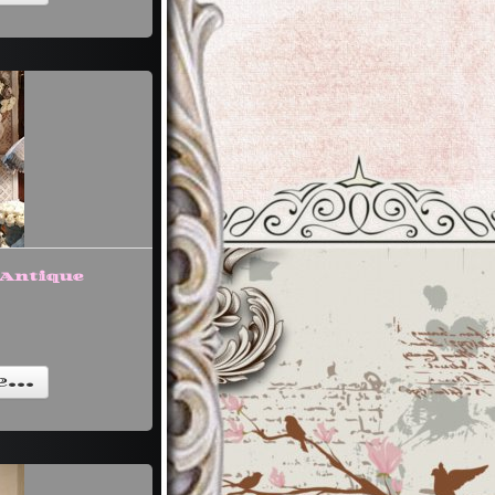
"Antique
...