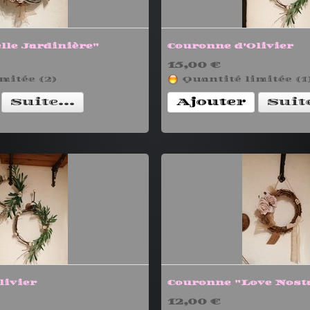
lle Jardinière"
Couronne d'Olivier
15,00 €
mitée (2)
Quantité limitée (1
Suite...
Ajouter
Suite
livier
Couronne "Love Nosta
12,00 €