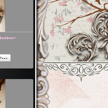
inière"
...