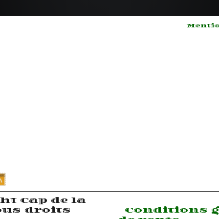
Mentio
Lorem
yan
ipsum dolor
sit amet
Lore
les,
consectetur
dolor
adipisicing
amet
elit
cons
sed do
adipi
 123-
eiusmod
elit,
tempor
eius
) 123-
ncididunt
temp
ut labore
incid
labor
dolo
aliqu
ht Cap de la
ous droits
Conditions 