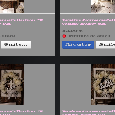
onneCollection "H
Fenêtre CouronneColl
" PM
comme Home" GM
82,00 €
 stock
Rupture de stock
Suite...
Ajouter
Suite
onneCollection "H
Fenêtre CouronneColl