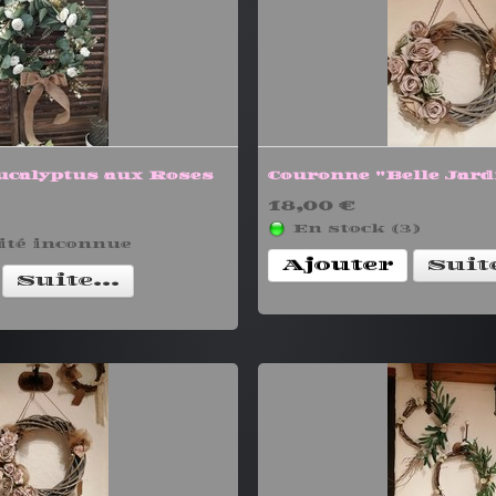
ucalyptus aux Roses
Couronne "Belle Jard
18,00 €
En stock (3)
ité inconnue
Ajouter
Suite
Suite...