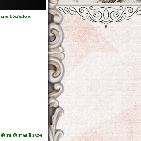
ns légales
m ipsum
 sit
,
ectetur
sicing
 sed do
mod
or
idunt ut
e et
re magna
a.
générales