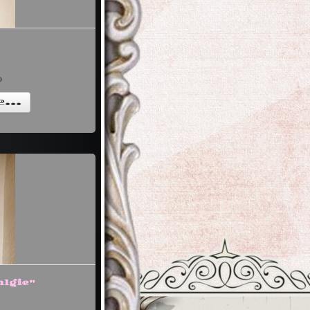
)
...
lgie"