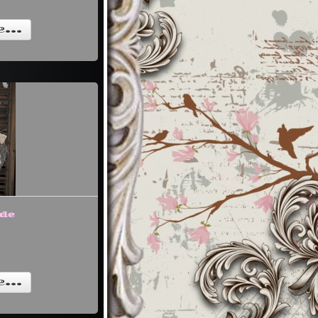
...
 de
...