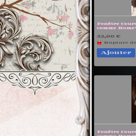
Fenêtre Cour
comme Home
52,00 €
Rupture de
Ajouter
Fenêtre Cour