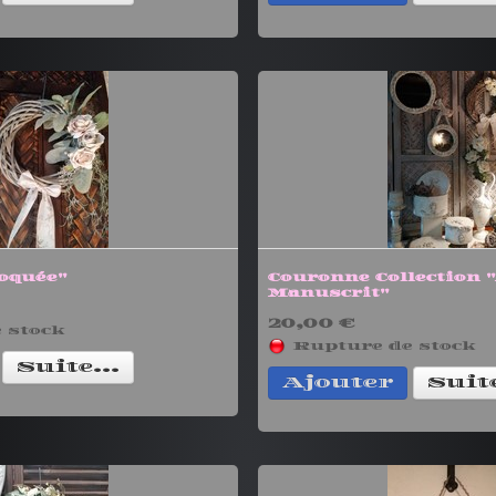
oquée"
Couronne Collection 
Manuscrit"
20,00 €
 stock
Rupture de stock
Suite...
Ajouter
Suite