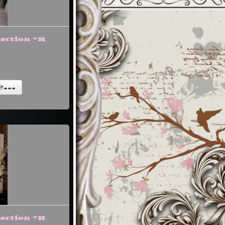
ection "H
...
ection "H