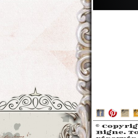
Contact
999 Lau
Blvd
Los Ange
CA 91350
USA
Tél: (888)
4567
Fax: (887
4567
© Copyrig
Bigne. T