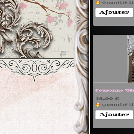
Quantité li
Ajouter
Couronne "M
16,00 €
Quantité li
Ajouter