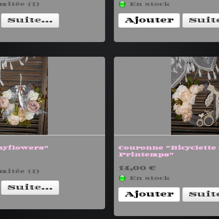
mitée (1)
En stock
Suite...
Ajouter
Suite
ayflowers"
Couronne "Bicyclette
Printemps"
14,00 €
mitée (1)
En stock
Suite...
Ajouter
Suite