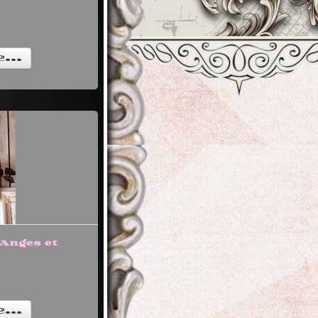
...
"Anges et
...