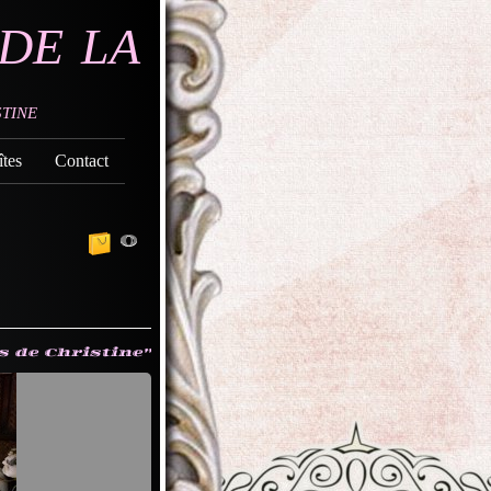
de la
tine
tes
Contact
0
s de Christine"