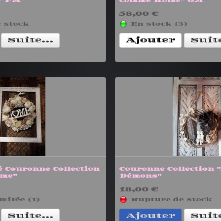
" PM
comme Home" GM
58,00 €
 stock
En stock (3)
Suite...
Ajouter
Suite
é Couronne Collection
Couronne Collection 
me"
Démons"
18,00 €
mitée (1)
Rupture de stock
Suite...
Ajouter
Suite