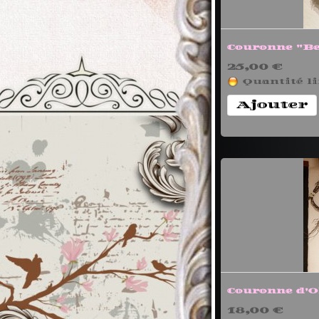
Couronne "Be
25,00 €
Quantité li
Ajouter
Couronne d'O
18,00 €