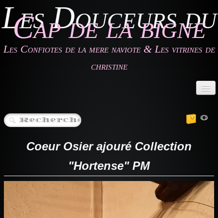
Les Douceurs du
Cap de la bigne
Les Confiotes de la mere naviote & Les vitrines de
christine
Accueil
0
Les Confiotes de la mère Naviote
Les Vitrines de Christine
Coeur Osier ajouré Collection
Les Gîtes
"Hortense" PM
Contact