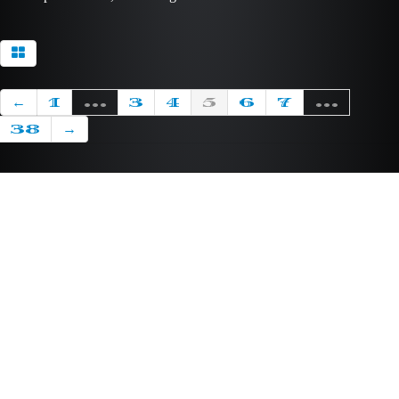
←
1
...
3
4
5
6
7
...
38
→
Contact
999 Lauyan Blvd
Los Angeles, CA 91350
USA
Tél: (888) 123-4567
Fax: (887) 123-4567
Lorem ipsum dolor sit
amet