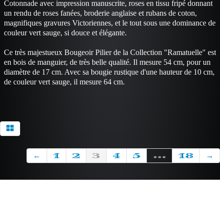
Cotonnade avec impression manuscrite, roses en tissu fripé donnant
un rendu de roses fanées, broderie anglaise et rubans de coton,
magnifiques gravures Victoriennes, et le tout sous une dominance de
couleur vert sauge, si douce et élégante.
Ce très majestueux Bougeoir Pilier de la Collection "Ramatuelle" est
en bois de manguier, de très belle qualité. Il mesure 54 cm, pour un
diamètre de 17 cm. Avec sa bougie rustique d'une hauteur de 10 cm,
de couleur vert sauge, il mesure 64 cm.
←
1
2
3
4
5
...
18
→
Contact
999 Lauyan Blvd
Los Angeles, CA 91350