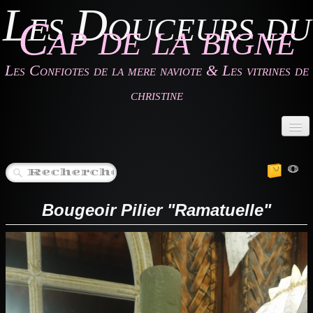
Les Douceurs du
Cap de la bigne
Les Confiotes de la mere naviote & Les vitrines de
christine
Accueil
0
Les Confiotes de la mère Naviote
Les Vitrines de Christine
Bougeoir Pilier "Ramatuelle"
Les Gîtes
Contact