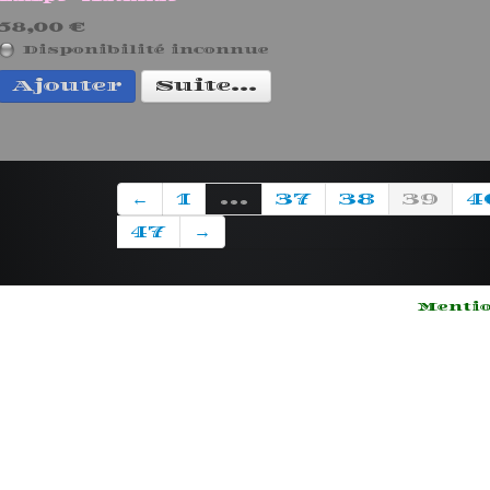
58,00 €
Disponibilité inconnue
Ajouter
Suite...
←
1
...
37
38
39
4
47
→
Mentio
Lorem
yan
ipsum dolor
sit amet
Lore
les,
consectetur
dolor
adipisicing
amet
elit
cons
sed do
adipi
 123-
eiusmod
elit,