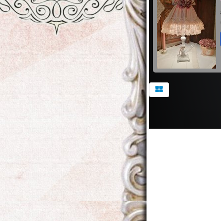
Contact
999 Lau
Blvd
Los Ange
CA 91350
USA
Tél: (888)