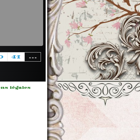
0
41
...
ns légales
m ipsum
 sit
,
ectetur
sicing
 sed do