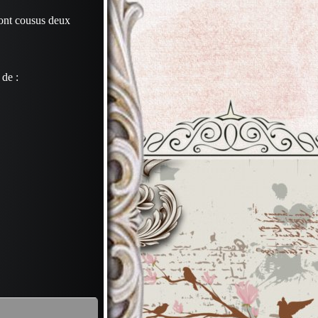
sont cousus deux
 de :